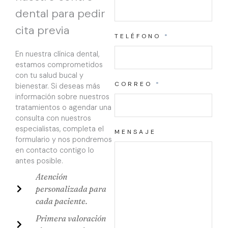
dental para pedir
cita previa
N
TELÉFONO
*
O
En nuestra clínica dental,
M
B
estamos comprometidos
R
con tu salud bucal y
E
CORREO
*
bienestar. Si deseas más
D
información sobre nuestros
A
tratamientos o agendar una
T
consulta con nuestros
O
S
especialistas, completa el
MENSAJE
*
formulario y nos pondremos
en contacto contigo lo
antes posible.
Atención
personalizada para
cada paciente.
Primera valoración