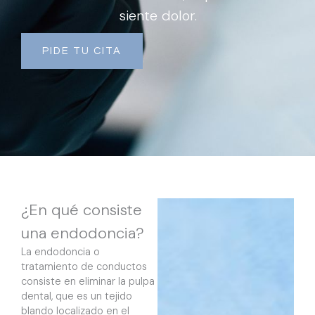
siente dolor.
PIDE TU CITA
¿En qué consiste
una endodoncia?
La endodoncia o
tratamiento de conductos
consiste en eliminar la pulpa
dental, que es un tejido
blando localizado en el