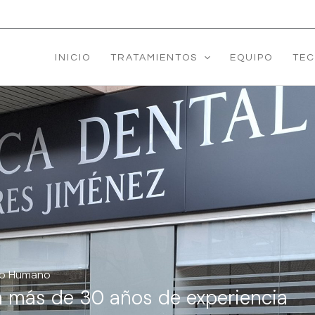
INICIO
TRATAMIENTOS
EQUIPO
TEC
po Humano
on más de 30 años de experiencia