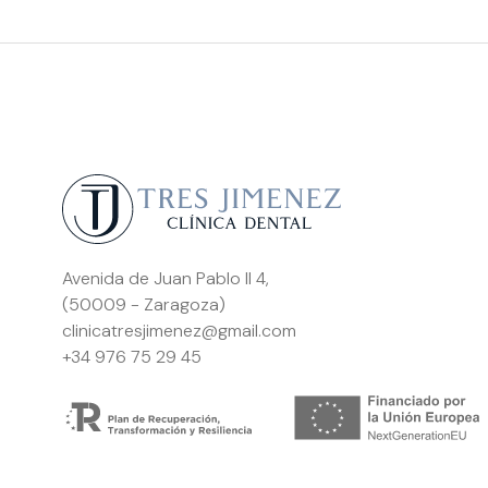
Avenida de Juan Pablo II 4,
(50009 - Zaragoza)
clinicatresjimenez@gmail.com
+34 976 75 29 45